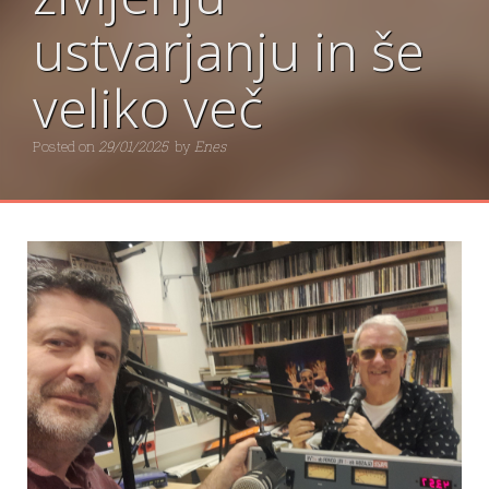
ustvarjanju in še
veliko več
Posted on
29/01/2025
by
Enes