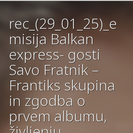
rec_(29_01_25)_e
misija Balkan
express- gosti
Savo Fratnik –
Frantiks skupina
in zgodba o
prvem albumu,
življenju