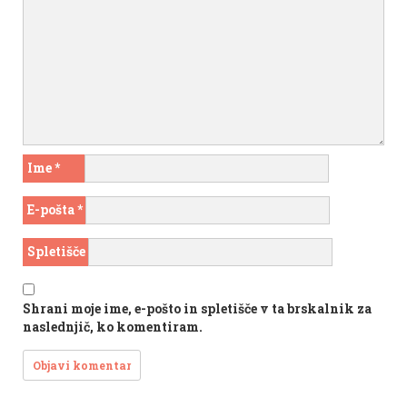
Ime
*
E-pošta
*
Spletišče
Shrani moje ime, e-pošto in spletišče v ta brskalnik za
naslednjič, ko komentiram.