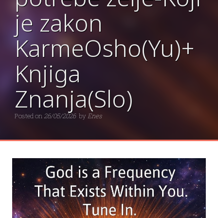
je zakon
KarmeOsho(Yu)+
Knjiga
Znanja(Slo)
Posted on
26/05/2026
by
Enes