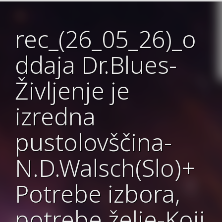
rec_(26_05_26)_o
ddaja Dr.Blues-
Življenje je
izredna
pustolovščina-
N.D.Walsch(Slo)+
Potrebe izbora,
potrebe želje-Koji