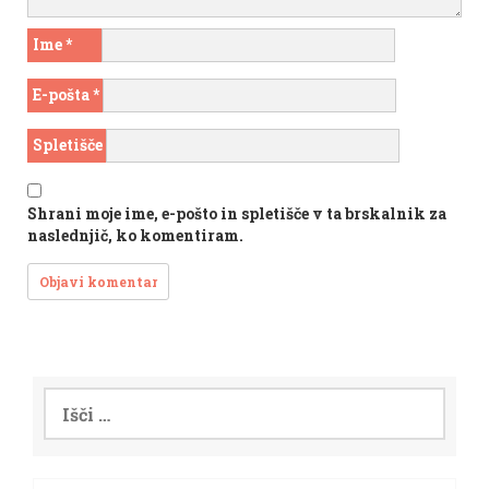
Ime
*
E-pošta
*
Spletišče
Shrani moje ime, e-pošto in spletišče v ta brskalnik za
naslednjič, ko komentiram.
Išči: