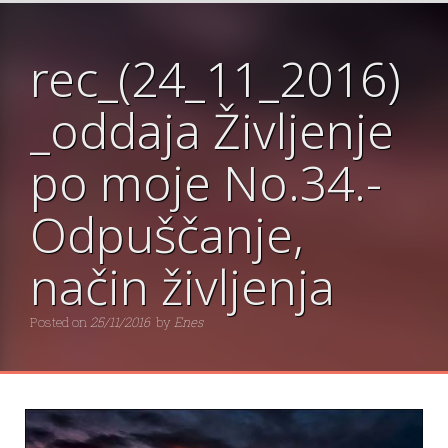
rec_(24_11_2016)
_oddaja Življenje
po moje No.34.-
Odpuščanje,
način življenja
Posted on
25/11/2016
by
Enes