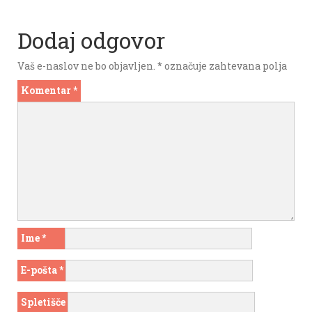
Dodaj odgovor
Vaš e-naslov ne bo objavljen.
*
označuje zahtevana polja
Komentar
*
Ime
*
E-pošta
*
Spletišče