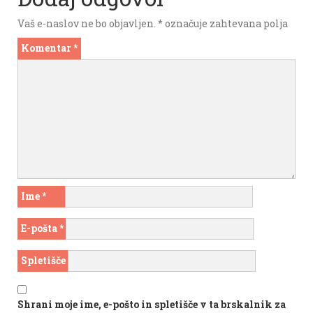
Vaš e-naslov ne bo objavljen.
*
označuje zahtevana polja
Komentar
*
Ime
*
E-pošta
*
Spletišče
Shrani moje ime, e-pošto in spletišče v ta brskalnik za