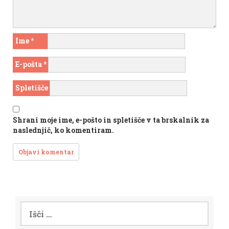
Ime
*
E-pošta
*
Spletišče
Shrani moje ime, e-pošto in spletišče v ta brskalnik za
naslednjič, ko komentiram.
Išči: