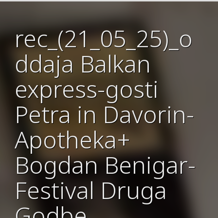
rec_(21_05_25)_o
ddaja Balkan
express-gosti
Petra in Davorin-
Apotheka+
Bogdan Benigar-
Festival Druga
Godbe