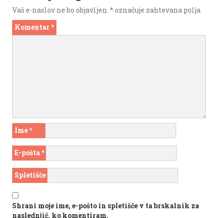
Vaš e-naslov ne bo objavljen.
*
označuje zahtevana polja
Komentar
*
Ime
*
E-pošta
*
Spletišče
Shrani moje ime, e-pošto in spletišče v ta brskalnik za
naslednjič, ko komentiram.