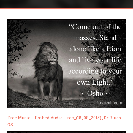
Free Music – Embed Audio – rec_(18_08_2015)_Dr.Blues-
OS…