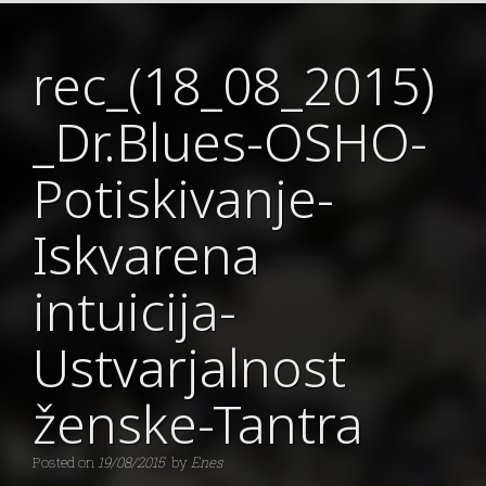
rec_(18_08_2015)
_Dr.Blues-OSHO-
Potiskivanje-
Iskvarena
intuicija-
Ustvarjalnost
ženske-Tantra
Posted on
19/08/2015
by
Enes