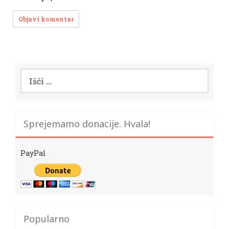
Išči:
Sprejemamo donacije. Hvala!
PayPal
Popularno