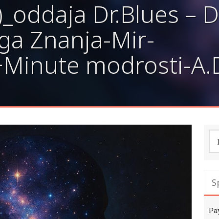
)_oddaja Dr.Blues – D
ga Znanja-Mir-
+Minute modrosti-A.
Išč
S
Pa