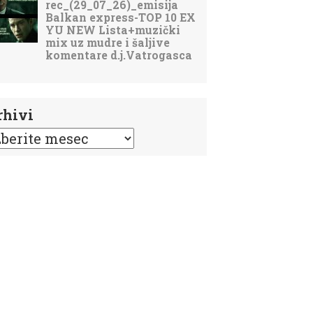
rhivi