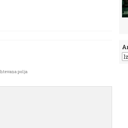
A
htevana polja