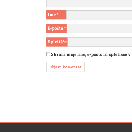
Ime
*
E-pošta
*
Spletišče
Shrani moje ime, e-pošto in spletišče 