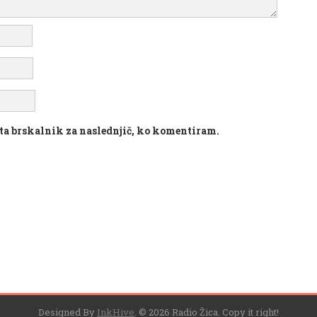
v ta brskalnik za naslednjič, ko komentiram.
Designed By
InkHive
.
© 2026 Radio Žica. Copy it right!