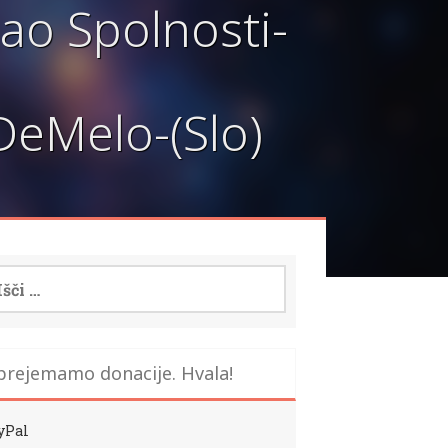
ao Spolnosti-
DeMelo-(Slo)
i:
prejemamo donacije. Hvala!
yPal