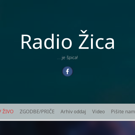
Radio Žica
… je špica!
V ŽIVO
ZGODBE/PRIČE
Arhiv oddaj
Video
Pišite nam