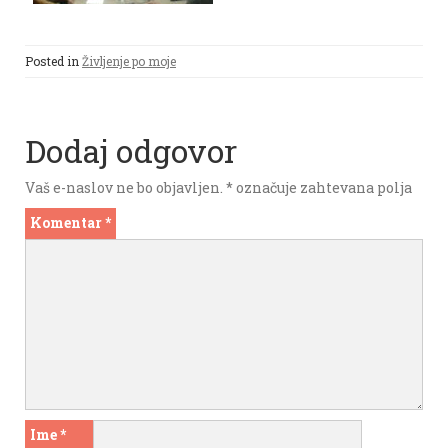
Posted in
Življenje po moje
Dodaj odgovor
Vaš e-naslov ne bo objavljen.
*
označuje zahtevana polja
Komentar
*
Ime
*