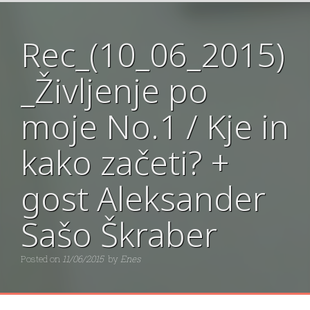
Rec_(10_06_2015)
_Življenje po
moje No.1 / Kje in
kako začeti? +
gost Aleksander
Sašo Škraber
Posted on
11/06/2015
by
Enes