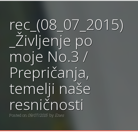
rec_(08_07_2015)
_Življenje po
moje No.3 /
Prepričanja,
temelji naše
resničnosti
Posted on
09/07/2015
by
Enes