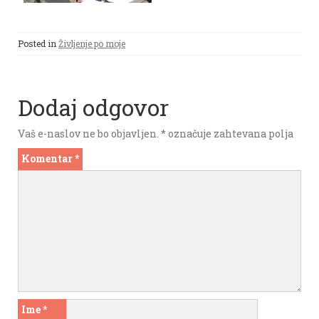
Posted in
Življenje po moje
Dodaj odgovor
Vaš e-naslov ne bo objavljen.
*
označuje zahtevana polja
Komentar
*
Ime
*