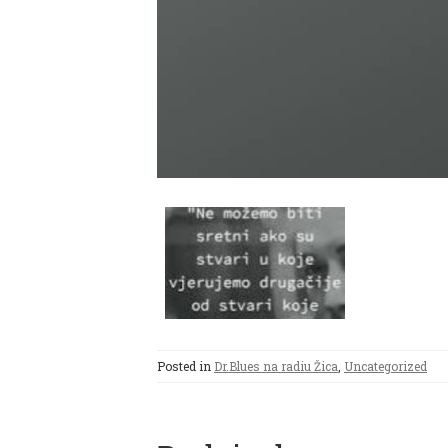
Posted in
Dr.Blues na radiu Žica
,
Uncategorized