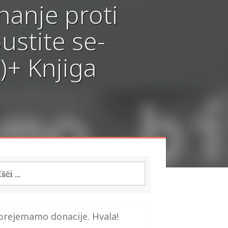
hanje proti
ustite se-
)+ Knjiga
i:
prejemamo donacije. Hvala!