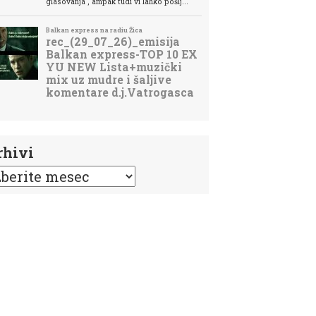
rhivi