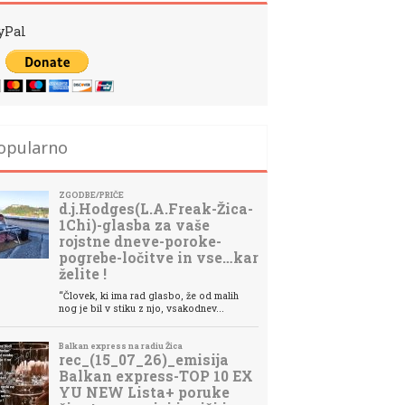
yPal
opularno