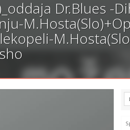
_oddaja Dr.Blues -Di
anju-M.Hosta(Slo)+Op
ekopeli-M.Hosta(Slo
Osho
Išč
S