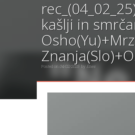
rec_(04_02_25)
kašlji in smrč
Osho(Yu)+Mrzl
Znanja(Slo)+
Posted on
04/02/2025
by
Enes