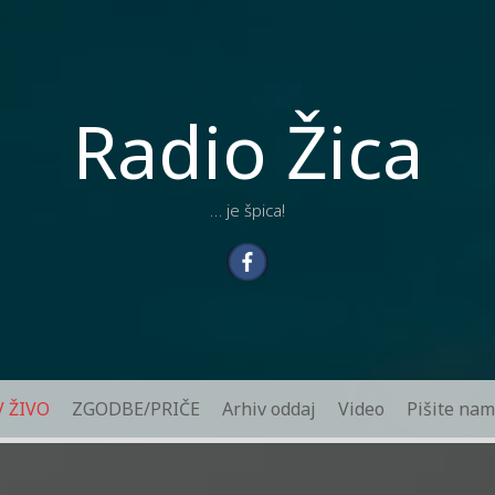
Radio Žica
… je špica!
V ŽIVO
ZGODBE/PRIČE
Arhiv oddaj
Video
Pišite nam