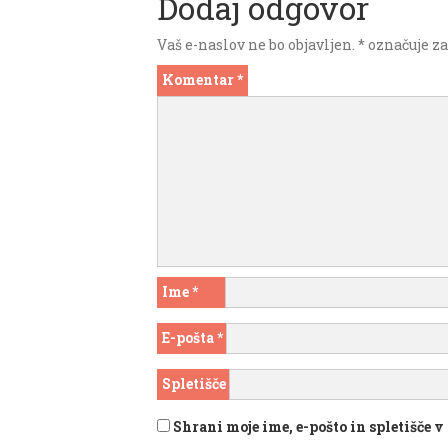
Dodaj odgovor
Vaš e-naslov ne bo objavljen.
*
označuje za
Komentar
*
Ime
*
E-pošta
*
Spletišče
Shrani moje ime, e-pošto in spletišče 