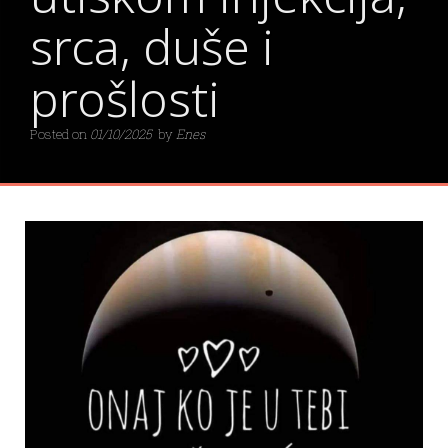
srca, duše i
prošlosti
Posted on
01/10/2025
by
Enes