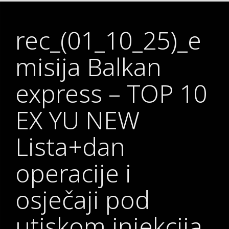
rec_(01_10_25)_e
misija Balkan
express – TOP 10
EX YU NEW
Lista+dan
operacije i
osječaji pod
utiskom injekcija,