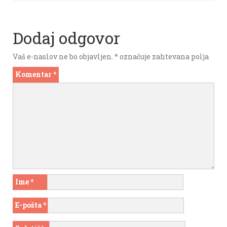
Dodaj odgovor
Vaš e-naslov ne bo objavljen.
*
označuje zahtevana polja
Komentar
*
Ime
*
E-pošta
*