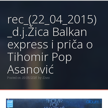
rec_(22_04_2015)
_d.j.Žica Balkan
express i priča o
Tihomir Pop
Asanović
Posted on
15/05/2015
by
Enes