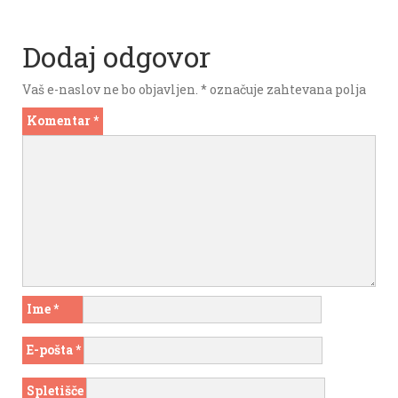
Dodaj odgovor
Vaš e-naslov ne bo objavljen.
*
označuje zahtevana polja
Komentar
*
Ime
*
E-pošta
*
Spletišče