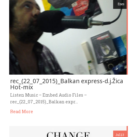
Enes
rec_(22_07_2015)_Balkan express-d.j.Žica
Hot-mix
Listen Music – Embed Audio Files –
rec_(22_07_2015)_Balkan expr…
Read More
Jul 23