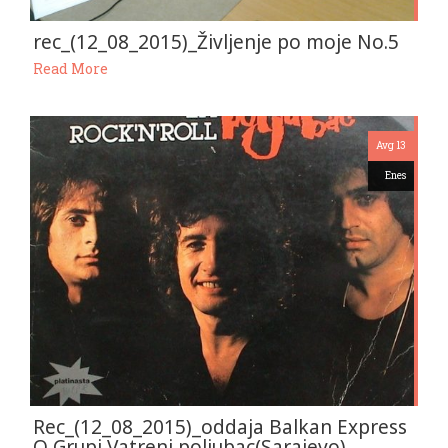
rec_(12_08_2015)_Življenje po moje No.5
Read More
Avg 13
Enes
Rec_(12_08_2015)_oddaja Balkan Express
O Grupi Vatreni poljubac(Sarajevo)