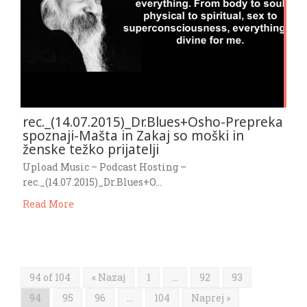
rec._(14.07.2015)_Dr.Blues+Osho-Prepreka
spoznaji-Mašta in Zakaj so moški in
ženske težko prijatelji
Upload Music – Podcast Hosting –
rec._(14.07.2015)_Dr.Blues+O…
Read More
94 of 104
« Nazaj
1
…
92
93
94
95
96
…
104
Naprej »