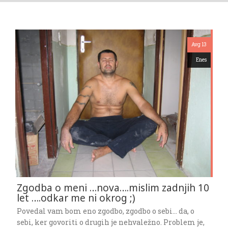
Avg 13
Enes
Zgodba o meni …nova….mislim zadnjih 10
let ….odkar me ni okrog ;)
Povedal vam bom eno zgodbo, zgodbo o sebi… da, o
sebi, ker govoriti o drugih je nehvaležno. Problem je,