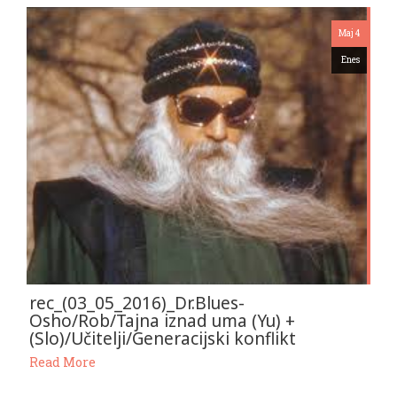
Maj 4
Enes
rec_(03_05_2016)_Dr.Blues-
Osho/Rob/Tajna iznad uma (Yu) +
(Slo)/Učitelji/Generacijski konflikt
Read More