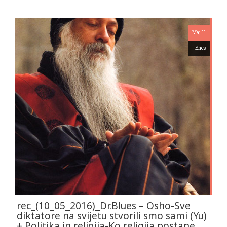
Maj 11
Enes
rec_(10_05_2016)_Dr.Blues – Osho-Sve
diktatore na svijetu stvorili smo sami (Yu)
+ Politika in religija-Ko religija postane