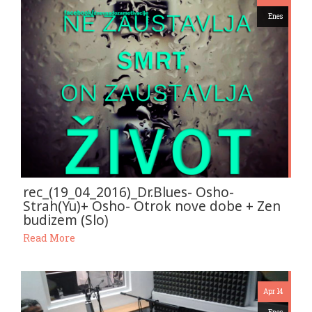
Enes
rec_(19_04_2016)_Dr.Blues- Osho-
Strah(Yu)+ Osho- Otrok nove dobe + Zen
budizem (Slo)
Read More
Apr 14