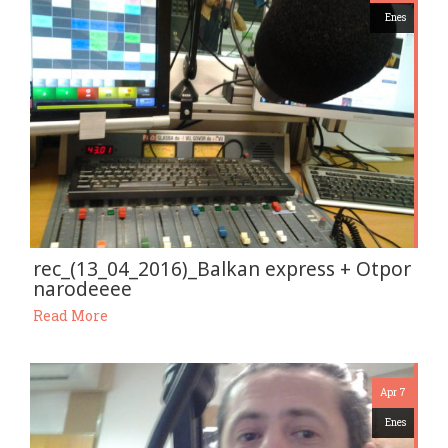
Enes
rec_(13_04_2016)_Balkan express + Otpor
narodeeee
Read More
Apr 7
Enes