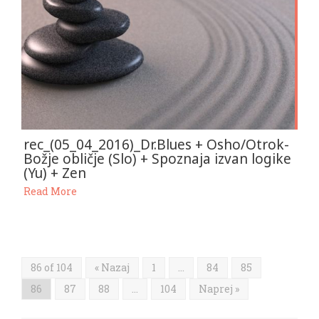
rec_(05_04_2016)_Dr.Blues + Osho/Otrok-
Božje obličje (Slo) + Spoznaja izvan logike
(Yu) + Zen
Read More
86 of 104
« Nazaj
1
…
84
85
86
87
88
…
104
Naprej »