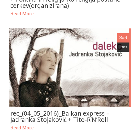
cerkev(organizirana)
Read More
Maj 4
Enes
rec_(04_05_2016)_Balkan express –
Jadranka Stojaković + Tito-R’N’Roll
Read More