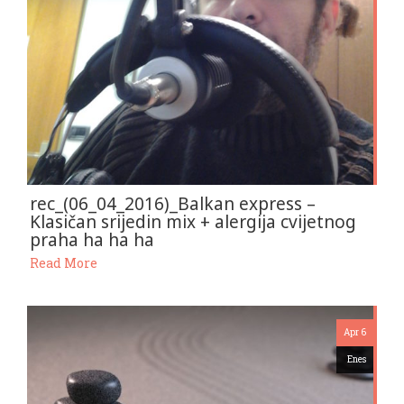
rec_(06_04_2016)_Balkan express –
Klasičan srijedin mix + alergija cvijetnog
praha ha ha ha
Read More
Apr 6
Enes