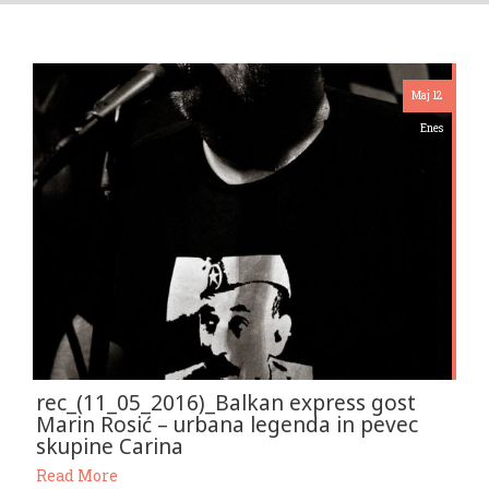
Maj 12
Enes
rec_(11_05_2016)_Balkan express gost
Marin Rosić – urbana legenda in pevec
skupine Carina
Read More