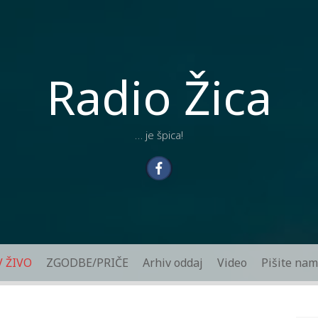
Radio Žica
… je špica!
V ŽIVO
ZGODBE/PRIČE
Arhiv oddaj
Video
Pišite nam