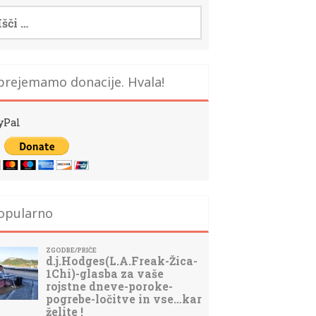
i:
prejemamo donacije. Hvala!
yPal
opularno