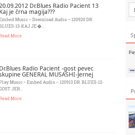
20.09.2012 Dr.Blues Radio Pacient 13
Išč
Kaj je črna magija???
Embed Music – Download Audio – 120920 DR.
BLUES-13-KAJ JE �…
S
Read More
Pa
Dr.Blues Radio Pacient -gost pevec
skupine GENERAL MUSASHI-Jernej
Play Music – Embed Audio – 120913 DR. BLUES-12-
GOST JER…
P
Read More