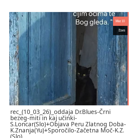
Mar 10
Enes
rec_(10_03_26)_oddaja Dr.Blues-Črni
bezeg-miti in kaj učinki-
S.Loncar(Slo)+Objava Peru Zlatnog Doba-
K.Znanja(Yu)+Sporočilo-Začetna Moč-K.Z.
(Slo)