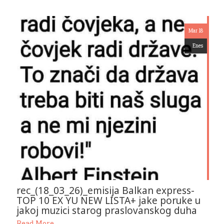
Mar 18
Enes
rec_(18_03_26)_emisija Balkan express-
TOP 10 EX YU NEW LISTA+ jake poruke u
jakoj muzici starog praslovanskog duha
Read More