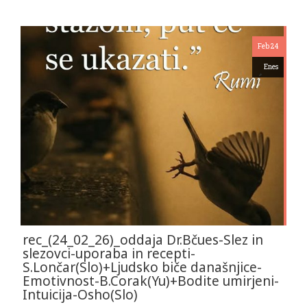
Feb 24
Enes
rec_(24_02_26)_oddaja Dr.Bčues-Slez in
slezovci-uporaba in recepti-
S.Lončar(Slo)+Ljudsko biče današnjice-
Emotivnost-B.Corak(Yu)+Bodite umirjeni-
Intuicija-Osho(Slo)