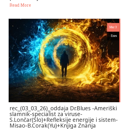
Read More
Mar 3
Enes
rec_(03_03_26)_oddaja Dr.Blues -Ameriški
slamnik-specialist za viruse-
S.Lončar(Slo)+Refleksije energije i sistem-
Misao-B.Corak(Yu)+Knjiga Znanja