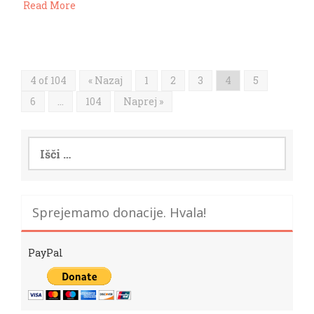
Read More
4 of 104
« Nazaj
1
2
3
4
5
6
…
104
Naprej »
Išči:
Sprejemamo donacije. Hvala!
PayPal