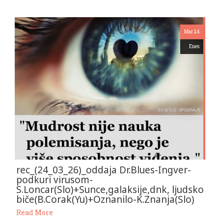
Mar 24
Enes
rec_(24_03_26)_oddaja Dr.Blues-Ingver-
podkuri virusom-
S.Loncar(Slo)+Sunce,galaksije,dnk, ljudsko
biče(B.Corak(Yu)+Oznanilo-K.Znanja(Slo)
Read More