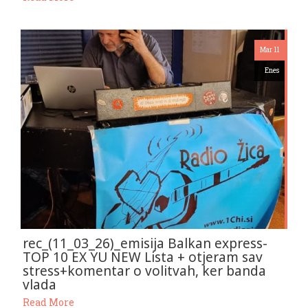
Mar 11
Enes
rec_(11_03_26)_emisija Balkan express-
TOP 10 EX YU NEW Lista + otjeram sav
stress+komentar o volitvah, ker banda
vlada
Read More