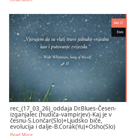
Mar 17
Enes
rec_(17_03_26)_oddaja Dr.Blues-Česen-
izganjalec (hudiča-vampirjev)-Kaj je v
česnu-S.Lončar(Slo)+Ljudsko biče,
evolucija i dalje-B.Corak(Yu)+Osho(Slo)
Read More