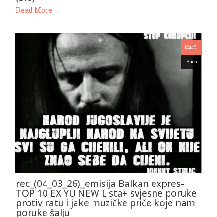
Read More
Mar 5
Enes
rec_(04_03_26)_emisija Balkan expres-
TOP 10 EX YU NEW Lista+ svjesne poruke
protiv ratu i jake muzičke priče koje nam
poruke šalju